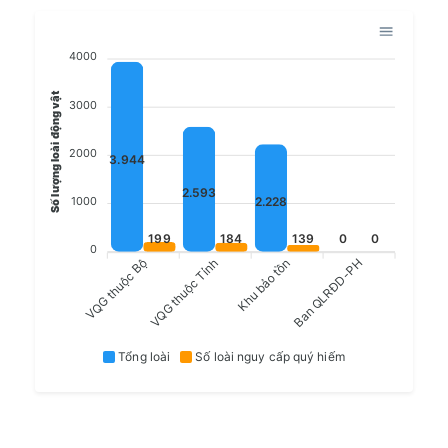
4000
Số lượng loài động vật
3000
2000
3.944
2.593
2.228
1000
199
184
139
0
0
0
VQG thuộc Bộ
VQG thuộc Tỉnh
Khu bảo tồn
Ban QLRĐD-PH
Tổng loài
Số loài nguy cấp quý hiếm