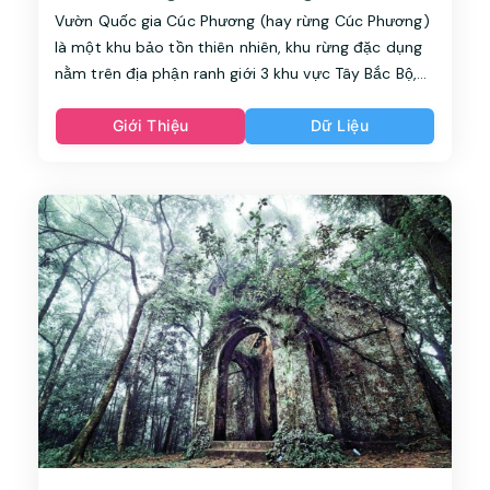
Vườn Quốc gia Cúc Phương (hay rừng Cúc Phương)
là một khu bảo tồn thiên nhiên, khu rừng đặc dụng
nằm trên địa phận ranh giới 3 khu vực Tây Bắc Bộ,
đồng bằng sông Hồng và Bắc Trung Bộ thuộc 3 tỉnh:
Ninh Bình, Hòa Bình, Thanh Hóa. Vườn quốc gia này
Giới Thiệu
Dữ Liệu
có hệ động thực vật phong phú đa dạng mang đặc
trưng rừng mưa nhiệt đới. Nhiều loài động thực vật
có nguy cơ tuyệt chủng cao được phát hiện và bảo
tồn tại đây. Đây cũng là vườn quốc gia đầu tiên tại
Việt Nam. Cúc Phương đồng thời là một trung tâm
du lịch, nơi đây được Tổ chức World Travel Awards
bầu chọn và vinh danh là Vườn quốc gia hàng đầu
châu Á trong 5 năm liên tiếp 2019-2023