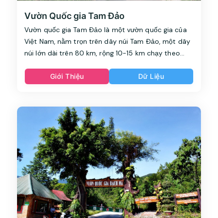
Vườn Quốc gia Tam Đảo
Vườn quốc gia Tam Đảo là một vườn quốc gia của
Việt Nam, nằm trọn trên dãy núi Tam Đảo, một dãy
núi lớn dài trên 80 km, rộng 10-15 km chạy theo
hướng Tây Bắc-Đông Nam. Vườn trải rộng trên ba
tỉnh Vĩnh Phúc (huyện Tam Đảo), Thái Nguyên
Giới Thiệu
Dữ Liệu
(huyện Đại Từ) và Tuyên Quang (huyện Sơn Dương),
cách Hà Nội khoảng 75 km về phía Bắc.