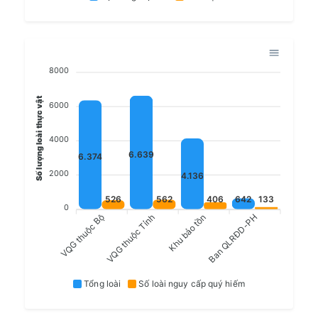
8000
Số lượng loài thực vật
6000
4000
6.639
6.374
2000
4.136
526
562
406
642
133
0
VQG thuộc Bộ
VQG thuộc Tỉnh
Khu bảo tồn
Ban QLRĐD-PH
Tổng loài
Số loài nguy cấp quý hiếm