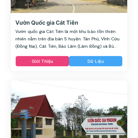
Vườn Quốc gia Cát Tiên
Vườn quốc gia Cát Tiên là một khu bảo tồn thiên
nhiên nằm trên địa bàn 5 huyện: Tân Phú, Vĩnh Cửu
(Đồng Nai), Cát Tiên, Bảo Lâm (Lâm Đồng) và Bù
Đăng (Bình Phước), cách Thành phố Hồ Chí Minh 150
km về phía bắc. Đặc trưng của vườn quốc gia này là
Giới Thiệu
Dữ Liệu
rừng đất thấp ẩm ướt nhiệt đới. Được thành lập
theo quyết định số 01/CT ngày 13 tháng 1 năm 1992
của Thủ tướng chính phủ Việt Nam trên cơ sở kết
nối khu rừng cấm Nam Cát Tiên (được thành lập
theo quyết định số 360/TTg, ngày 7 tháng 7 năm
1978 của Thủ tướng chính phủ) và khu bảo tồn thiên
nhiên Tây Cát Tiên (được thành lập theo quyết định
số 194/CT, ngày 9 tháng 8 năm 1986 của Chủ tịch
Hội đồng Bộ trưởng)