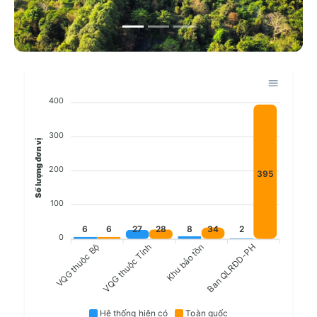
400
300
Số lượng đơn vị
200
395
100
6
6
27
28
8
34
2
0
VQG thuộc Tỉnh
VQG thuộc Bộ
Khu bảo tồn
Ban QLRĐD-PH
Hệ thống hiện có
Toàn quốc